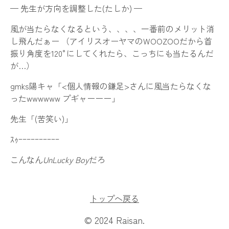
— 先生が方向を調整した(たしか) —
風が当たらなくなるという、、、、一番前のメリット消
し飛んだぁー （アイリスオーヤマのWOOZOOだから首
振り角度を120°にしてくれたら、こっちにも当たるんだ
が…）
gmks陽キャ「<個人情報の鎌足>さんに風当たらなくな
ったwwwwww プギャーーー」
先生「(苦笑い)」
ｽｩｰｰｰｰｰｰｰｰｰｰ
こんなん
UnLucky Boy
だろ
トップへ戻る
© 2024 Raisan.